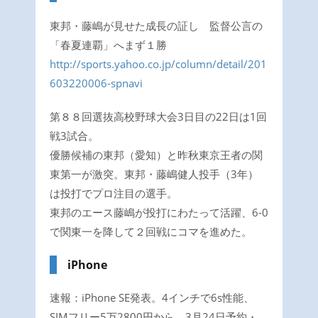
東邦・藤嶋が見せた成長の証し 監督公言の
「春夏連覇」へまず１勝
http://sports.yahoo.co.jp/column/detail/201
603220006-spnavi
第８８回選抜高校野球大会3日目の22日は1回
戦3試合。
優勝候補の東邦（愛知）と昨秋東京王者の関
東第一が激突。東邦・藤嶋健人投手（3年）
は投打でプロ注目の選手。
東邦のエース藤嶋が投打にわたって活躍、6-0
で関東一を降して２回戦にコマを進めた。
iPhone
速報：iPhone SE発表。4インチで6s性能、
SIMフリー5万2800円から。3月24日予約・