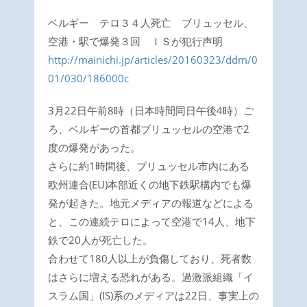
ベルギー テロ３４人死亡 ブリュッセル、
空港・駅で爆発３回 ＩＳが犯行声明
http://mainichi.jp/articles/20160323/ddm/0
01/030/186000c
3月22日午前8時（日本時間同日午後4時）ご
ろ、ベルギーの首都ブリュッセルの空港で2
度の爆発があった。
さらに約1時間後、ブリュッセル市内にある
欧州連合(EU)本部近くの地下鉄駅構内でも爆
発が起きた。地元メディアの報道などによる
と、この連続テロによって空港で14人、地下
鉄で20人が死亡した。
合わせて180人以上が負傷しており、死者数
はさらに増える恐れがある。過激派組織「イ
スラム国」(IS)系のメディアは22日、事実上の